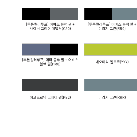
[투톤컬러루프] 어비스 블랙 펄 +
[투톤컬러루프] 어비스 블랙 펄 +
사이버 그레이 메탈릭(C50)
미라지 그린(RR0)
[투톤컬러루프] 메타 블루 펄 + 어비스
네오테릭 옐로우(YYY)
블랙 펄(PM0)
에코트로닉 그레이 펄(PE2)
미라지 그린(RRR)