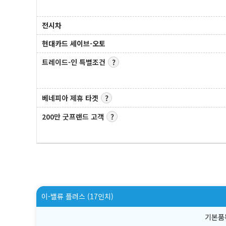
전시차
현대카드 세이브-오토
트레이드-인 특별조건
베네피아 제휴 타겟
200만 굿프랜드 고객
이-밸류 플러스 (17인치)