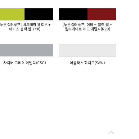
[투톤컬러루프] 네오테릭 옐로우 +
[투톤컬러루프] 어비스 블랙 펄 +
어비스 블랙 펄(YY0)
얼티메이트 레드 메탈릭(R20)
사이버 그레이 메탈릭(C5G)
아틀라스 화이트(SAW)