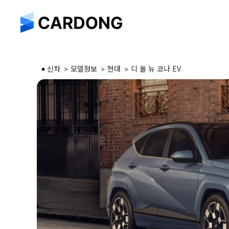
신차
모델정보
현대
디 올 뉴 코나 EV