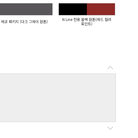
N Line 전용 블랙 원톤(레드 컬러
에코 패키지 (다크 그레이 원톤)
포인트)