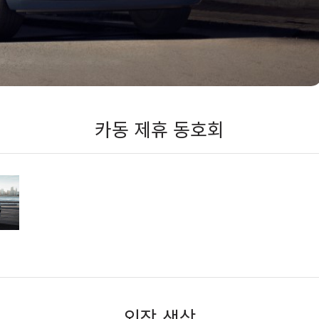
카동 제휴 동호회
외장 색상