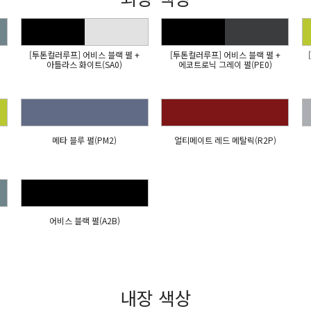
[투톤컬러루프] 어비스 블랙 펄 +
[투톤컬러루프] 어비스 블랙 펄 +
아틀라스 화이트(SA0)
에코트로닉 그레이 펄(PE0)
메타 블루 펄(PM2)
얼티메이트 레드 메탈릭(R2P)
어비스 블랙 펄(A2B)
내장 색상