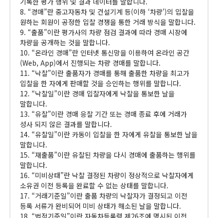
기록한 평가 행위 및 결과 데이터를 말합니다.
8. “경매”란 중고자동차 및 건설기계 등(이하 ‘차량’)의 입찰을
원하는 회원이 공정한 입찰 경쟁을 통한 거래 방식을 말합니다.
9. “출품”이란 평가사의 차량 점검 결과에 따라 경매 시장에
차량을 공개하는 것을 말합니다.
10. “온라인 경매”란 인터넷 통신망을 이용하여 온라인 공간
(Web, App)에서 진행되는 차량 경매를 말합니다.
11. “낙찰”이란 출품자가 경매를 통해 출품한 차량을 최고가
입찰을 한 자에게 판매할 것을 승인하는 행위를 말합니다.
12. “낙찰일”이란 경매 입찰자에게 낙찰을 통보한 날을
말합니다.
13. “유찰”이란 경매 응찰 기간 또는 경매 종료 후에 거래가
성사 되지 않은 결과를 말합니다.
14. “유찰일”이란 카동이 입찰을 한 자에게 유찰을 통보한 날을
말합니다.
15. “재출품”이란 유찰된 차량을 다시 경매에 출품하는 행위를
말합니다.
16. “미비상태”란 낙찰 결정된 차량이 정상적으로 낙찰자에게
소유권 이전 등록을 완료할 수 없는 상태를 말합니다.
17. “거래기준일”이란 출품 차량의 낙찰자가 결정되고 이전
등록 서류가 완비되어 미비 상태가 해소된 날을 말합니다.
18. “법적기준일”이란 자동차등록령 제26조에 명시된 이전