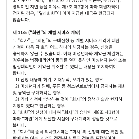
3. 허위견적 제시, “딜러회원”의 영업원칙 미준수, 부당감가,
명의이전 지연 등을 이유로 제7조 제2항에 따라 회원자격이
정지된 경우, “딜러회원”이 이미 지급한 대금은 환급되지
않습니다.
제 11조 (“회원”의 개별 서비스 계약)
1. “회사”는 “회원”의 구매신청 등 개별 서비스 계약에 대한
신청이 다음 각 호의 어느 하나에 해당하는 경우, 신청을
승낙하지 않을 수 있습니다. 이때 미성년자와 계약을 체결하는
경우에는 법정대리인의 동의를 얻지 못하면 미성년자 본인 또는
법정대리인이 계약을 취소할 수 있다는 내용을 고지하여야
합니다.
1) 신청 내용에 허위, 기재누락, 오기가 있는 경우
2) 미성년자가 담배, 주류 등 청소년보호법에서 금지하는 재화
및 용역을 구매하려는 경우
3) 기타 신청에 승낙하는 것이 “회사”의 정책·기술상 현저히
지장이 있다고 판단하는 경우
2. “회원”의 신청에 대하여 “회사”의 승낙이 제8조 제1항에
따라 “회원”에게 도달한 시점에 구매계약이 성립한 것으로
봅니다.
3. “회사”의 승낙 의사표시에는 “회사”의 신청에 대한 확인 및
판매가능 여부, 신청의 정정·취소 등의 정보를 포함하여야