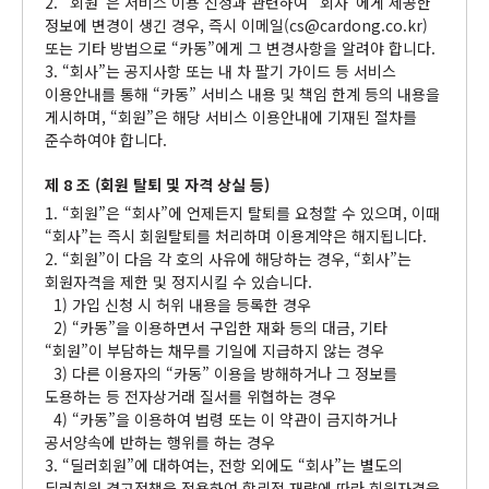
2. “회원”은 서비스 이용 신청과 관련하여 “회사”에게 제공한
정보에 변경이 생긴 경우, 즉시 이메일(cs@cardong.co.kr)
또는 기타 방법으로 “카동”에게 그 변경사항을 알려야 합니다.
3. “회사”는 공지사항 또는 내 차 팔기 가이드 등 서비스
이용안내를 통해 “카동” 서비스 내용 및 책임 한계 등의 내용을
게시하며, “회원”은 해당 서비스 이용안내에 기재된 절차를
준수하여야 합니다.
제 8 조 (회원 탈퇴 및 자격 상실 등)
1. “회원”은 “회사”에 언제든지 탈퇴를 요청할 수 있으며, 이때
“회사”는 즉시 회원탈퇴를 처리하며 이용계약은 해지됩니다.
2. “회원”이 다음 각 호의 사유에 해당하는 경우, “회사”는
회원자격을 제한 및 정지시킬 수 있습니다.
1) 가입 신청 시 허위 내용을 등록한 경우
2) “카동”을 이용하면서 구입한 재화 등의 대금, 기타
“회원”이 부담하는 채무를 기일에 지급하지 않는 경우
3) 다른 이용자의 “카동” 이용을 방해하거나 그 정보를
도용하는 등 전자상거래 질서를 위협하는 경우
4) “카동”을 이용하여 법령 또는 이 약관이 금지하거나
공서양속에 반하는 행위를 하는 경우
3. “딜러회원”에 대하여는, 전항 외에도 “회사”는 별도의
딜러회원 경고정책을 적용하여 합리적 재량에 따라 회원자격을