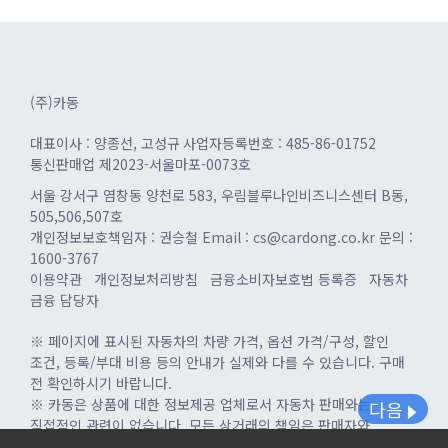
(주)카동
대표이사 : 양종선, 고성규
사업자등록번호 : 485-86-01752
통신판매업 제2023-서울마포-0073호
서울 강서구 염창동 양천로 583, 우림블루나인비즈니스센터 B동,
505,506,507호
개인정보보호책임자 : 권승철
Email : cs@cardong.co.kr
문의 :
1600-3767
이용약관
개인정보처리방침
금융소비자보호법 등록증
자동차
금융 담당자
※ 페이지에 표시된 자동차의 차량 가격, 옵션 가격/구성, 할인
조건, 등록/부대 비용 등의 안내가 실제와 다를 수 있습니다. 구매
전 확인하시기 바랍니다.
※ 카동은 상품에 대한 정보제공 업체로서 자동차 판매와는
다음
직접적인 관련이 없습니다. 모든 상거래의 책임은 판매자와
구매자에게 있으니 상세 내역을 확인 후 계약하시기 바랍니다.