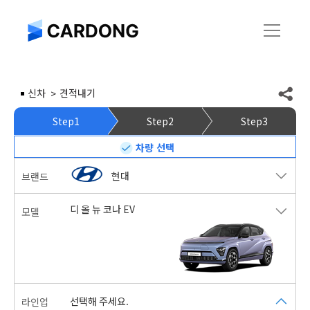
신차
견적내기
Step1
Step2
Step3
차량 선택
현대
브랜드
디 올 뉴 코나 EV
모델
선택해 주세요.
라인업