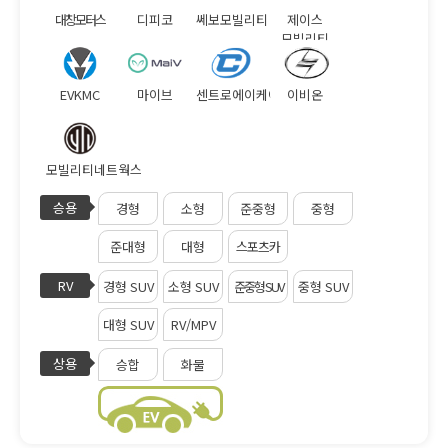
대창모터스
디피코
쎄보모빌리티
제이스
모빌리티
EVKMC
마이브
센트로에이케이
이비온
모빌리티네트웍스
승용
경형
소형
준중형
중형
준대형
대형
스포츠카
RV
경형 SUV
소형 SUV
준중형 SUV
중형 SUV
대형 SUV
RV/MPV
상용
승합
화물