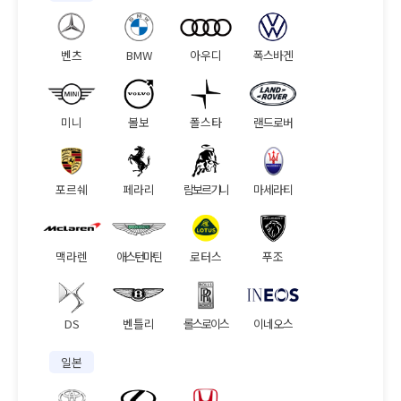
벤츠
BMW
아우디
폭스바겐
미니
볼보
폴스타
랜드로버
포르쉐
페라리
람보르기니
마세라티
맥라렌
애스턴마틴
로터스
푸조
DS
벤틀리
롤스로이스
이네오스
일본