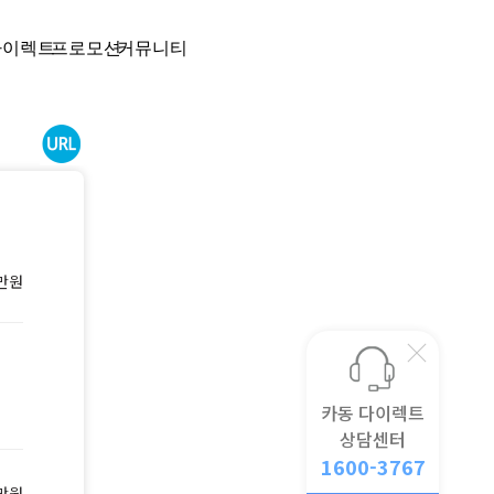
다이렉트
프로모션
커뮤니티
만원
월
카동 다이렉트
상담센터
1600-3767
만원