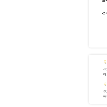
선
신
하
추
해