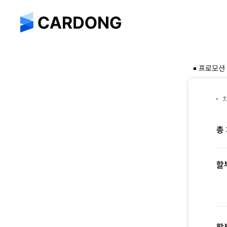
프로모션
총
할
할