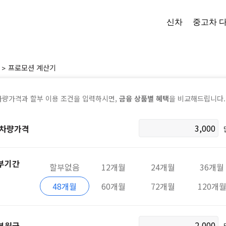
신차
중고차
프로모션 계산기
차량가격과 할부 이용 조건을 입력하시면,
금융 상품별 혜택
을 비교해드립니다.
 차량가격
부기간
할부없음
12개월
24개월
36개월
48개월
60개월
72개월
120개
부원금