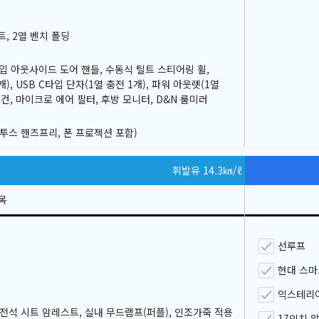
트, 2열 벤치 폴딩
입 아웃사이드 도어 핸들, 수동식 틸트 스티어링 휠,
, USB C타입 단자(1열 충전 1개), 파워 아웃렛(1열
어컨, 마이크로 에어 필터, 후방 모니터, D&N 룸미러
루투스 핸즈프리, 폰 프로젝션 포함)
휘발유 14.3
㎞/ℓ
선루프
현대 스
익스테리
운전석 시트 암레스트, 실내 무드램프(퍼플), 인조가죽 적용
17인치 