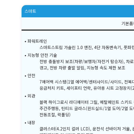
스마트
파워트레인
스마트스트림 가솔린 1.0 엔진, 4단 자동변속기, 풋파
지능형 안전 기술
전방 충돌방지 보조(차량/보행자/자전거 탑승자), 차로 
경고, 전방 차량 출발 알림, 지능형 속도 제한 보조
안전
7에어백 시스템(1열 에어백/센터사이드/사이드, 전복대
응급처치 키트, 세이프티 언락, 유아용 시트 고정장치(2열
외관
블랙 하이그로시 라디에이터 그릴, 메탈페인트 스키드 플레
주간주행등, 틴티드 글라스(윈드실드/1열 도어/2열 도
전동조절, 락폴딩)
내장
클러스터(4.2인치 컬러 LCD), 운전석 선바이저 거울, 