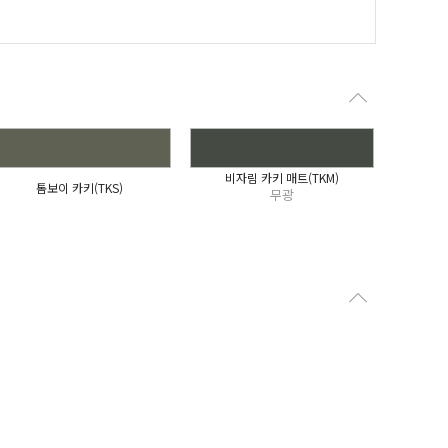
비자림 카키 매트(TKM)
톰보이 카키(TKS)
무광