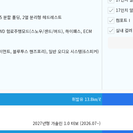
17인치 
:5 분할 폴딩, 2열 분리형 헤드레스트
컴포트Ⅰ
실내 컬러
2WD 험로주행모드(스노우/샌드/머드), 하이패스, ECM
이먼트, 블루투스 핸즈프리), 일반 오디오 시스템(6스피커)
휘발유 13.8
㎞/ℓ
2027년형 가솔린 1.0 터보
(2026.07~)