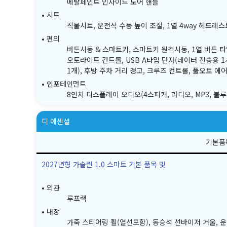
메탈페인트 인사이드 도어 핸들
시트
직물시트, 운전석 수동 높이 조절, 1열 4way 헤드레스
편의
버튼시동 & 스마트키, 스마트키 원격시동, 1열 버튼 타
오토라이트 컨트롤, USB A타입 단자(데이터 전송용 1개)
1개), 후방 주차 거리 경고, 크루즈 컨트롤, 풀오토 에
인포테인먼트
8인치 디스플레이 오디오(4스피커, 라디오, MP3, 블
디 에센셜
2027년형 가솔린 1.0 스마트 기본 품목 및
외관
루프랙
내장
가죽 스티어링 휠(열선포함), 동승석 선바이저 거울, 