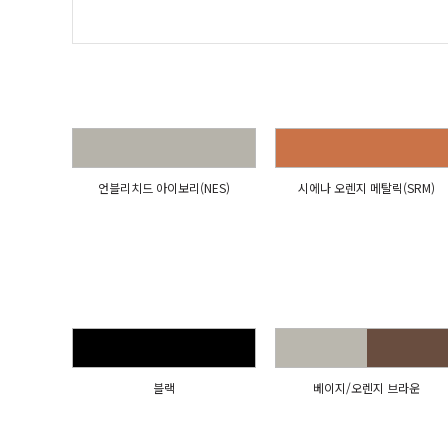
언블리치드 아이보리(NES)
시에나 오렌지 메탈릭(SRM)
블랙
베이지/오렌지 브라운