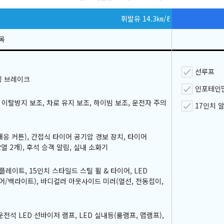
휘발유 14.3
㎞/ℓ
선루프
킹 브레이크
인포테인
이탈방지 보조, 차로 유지 보조, 하이빔 보조, 운전자 주의
17인치 
응 커튼), 간접식 타이어 공기압 경보 장치, 타이어
 2개), 후석 승객 알림, 실내 소화기
이트, 15인치 스타일드 스틸 휠 & 타이어, LED
어/백라이트), 바디컬러 아웃사이드 미러(열선, 전동접이,
운전석 LED 선바이저 램프, LED 실내등(룸램프, 맵램프),