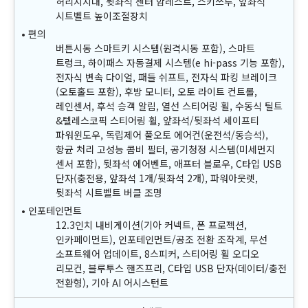
허리지지대, 뒷좌석 센터 암레스트, 스키쓰루, 앞좌석
시트벨트 높이조절장치
편의
버튼시동 스마트키 시스템(원격시동 포함), 스마트
트렁크, 하이패스 자동결제 시스템(e hi-pass 기능 포함),
전자식 변속 다이얼, 패들 쉬프트, 전자식 파킹 브레이크
(오토홀드 포함), 후방 모니터, 오토 라이트 컨트롤,
레인센서, 후석 승객 알림, 열선 스티어링 휠, 수동식 틸트
&텔레스코픽 스티어링 휠, 앞좌석/뒷좌석 세이프티
파워윈도우, 독립제어 풀오토 에어컨(운전석/동승석),
항균 처리 고성능 콤비 필터, 공기청정 시스템(미세먼지
센서 포함), 뒷좌석 에어벤트, 애프터 블로우, C타입 USB
단자(충전용, 앞좌석 1개/뒷좌석 2개), 파워아웃렛,
뒷좌석 시트벨트 버클 조명
인포테인먼트
12.3인치 내비게이션(기아 커넥트, 폰 프로젝션,
인카페이먼트), 인포테인먼트/공조 전환 조작계, 무선
소프트웨어 업데이트, 8스피커, 스티어링 휠 오디오
리모컨, 블루투스 핸즈프리, C타입 USB 단자(데이터/충전
전환형), 기아 AI 어시스턴트