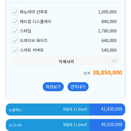
파노라마 선루프
1,090,000
헤드업 디스플레이
840,000
스타일
1,780,000
드라이브 와이즈
640,000
스마트 커넥트
540,000
악세사리
38,850,000
합계
제원보기
견적내기
41,430,000
휘발유 11.6
㎞/ℓ
노블레스
45,020,000
휘발유 11.6
㎞/ℓ
시그니처