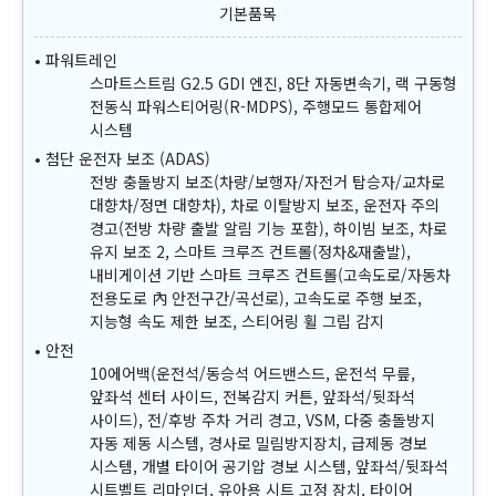
파워트레인
스마트스트림 G2.5 GDI 엔진, 8단 자동변속기, 랙 구동형
전동식 파워스티어링(R-MDPS), 주행모드 통합제어
시스템
첨단 운전자 보조 (ADAS)
전방 충돌방지 보조(차량/보행자/자전거 탑승자/교차로
대향차/정면 대향차), 차로 이탈방지 보조, 운전자 주의
경고(전방 차량 출발 알림 기능 포함), 하이빔 보조, 차로
유지 보조 2, 스마트 크루즈 컨트롤(정차&재출발),
내비게이션 기반 스마트 크루즈 컨트롤(고속도로/자동차
전용도로 內 안전구간/곡선로), 고속도로 주행 보조,
지능형 속도 제한 보조, 스티어링 휠 그립 감지
안전
10에어백(운전석/동승석 어드밴스드, 운전석 무릎,
앞좌석 센터 사이드, 전복감지 커튼, 앞좌석/뒷좌석
사이드), 전/후방 주차 거리 경고, VSM, 다중 충돌방지
자동 제동 시스템, 경사로 밀림방지장치, 급제동 경보
시스템, 개별 타이어 공기압 경보 시스템, 앞좌석/뒷좌석
시트벨트 리마인더, 유아용 시트 고정 장치, 타이어