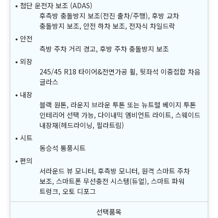
첨단 운전자 보조 (ADAS)
후측방 충돌방지 보조(전진 출차/주행), 후방 교차
충돌방지 보조, 안전 하차 보조, 전자식 차일드락
안전
측방 주차 거리 경고, 후방 주차 충돌방지 보조
외장
245/45 R18 타이어&전면가공 휠, 뒷좌석 이중접합 차음
글라스
내장
블랙 원톤, 라운지 브라운 투톤 또는 뉴트럴 베이지 투톤
인테리어 선택 가능, 다이내믹 앰비언트 라이트, 스웨이드
내장재(헤드라이닝, 필라트림)
시트
동승석 통풍시트
편의
서라운드 뷰 모니터, 후측방 모니터, 원격 스마트 주차
보조, 스마트폰 무선충전 시스템(듀얼), 스마트 파워
트렁크, 오토 디포그