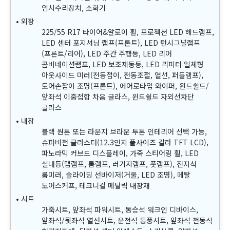
임시수리장치, 소화기
외장
225/55 R17 타이어&알로이 휠, 프로젝션 LED 헤드램프,
LED 센터 포지셔닝 램프(프론트), LED 턴시그널램프
(프론트/리어), LED 주간 주행등, LED 리어
콤비네이션램프, LED 보조제동등, LED 리피터 일체형
아웃사이드 미러(전동접이, 전동조절, 열선, 퍼들램프),
도어손잡이 조명(프론트), 에어로타입 와이퍼, 윈드쉴드/
앞좌석 이중접합 차음 글라스, 윈드쉴드 자외선차단
글라스
내장
블랙 원톤 또는 라운지 브라운 투톤 인테리어 선택 가능,
슈퍼비전 클러스터(12.3인치 풀사이즈 칼라 TFT LCD),
파노라믹 커브드 디스플레이, 가죽 스티어링 휠, LED
실내등(맵램프, 룸램프, 러기지램프, 풋램프), 전자식
룸미러, 슬라이딩 선바이저(거울, LED 조명), 메탈
도어스커프, 테크니컬 메탈릭 내장재
시트
가죽시트, 앞좌석 파워시트, 동승석 워크인 디바이스,
앞좌석/뒷좌석 열선시트, 운전석 통풍시트, 앞좌석 전동식