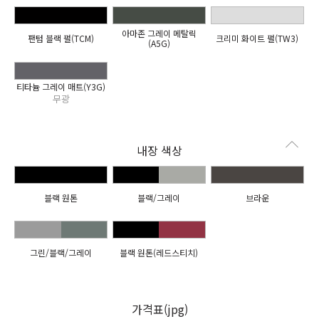
아마존 그레이 메탈릭
팬텀 블랙 펄(TCM)
크리미 화이트 펄(TW3)
(A5G)
티타늄 그레이 매트(Y3G)
무광
내장 색상
블랙 원톤
블랙/그레이
브라운
그린/블랙/그레이
블랙 원톤(레드스티치)
가격표(jpg)