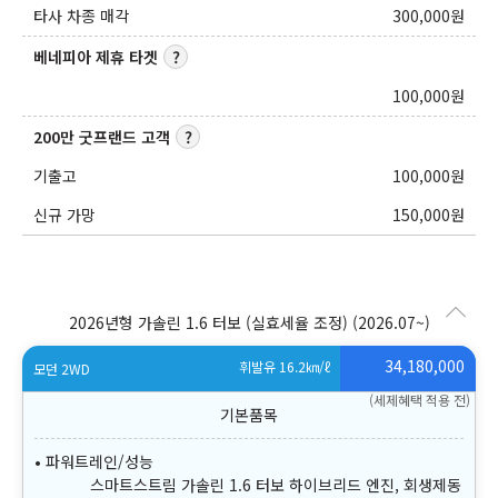
타사 차종 매각
300,000
원
베네피아 제휴 타겟
100,000
원
200만 굿프랜드 고객
기출고
100,000
원
신규 가망
150,000
원
2026년형 가솔린 1.6 터보 (실효세율 조정)
(2026.07~)
34,180,000
휘발유 16.2
㎞/ℓ
모던 2WD
(세제혜택 적용 전)
파워트레인/성능
스마트스트림 가솔린 1.6 터보 하이브리드 엔진, 회생제동