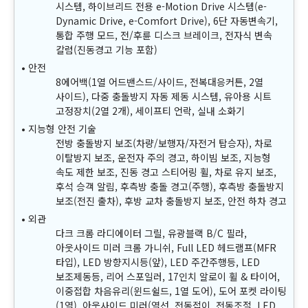
시스템, 하이브리드 전용 e-Motion Drive 시스템(e-
Dynamic Drive, e-Comfort Drive), 6단 자동변속기,
통합 주행 모드, 전/후륜 디스크 브레이크, 전자식 변속
칼럼(진동경고 기능 포함)
안전
8에어백(1열 어드밴스드/사이드, 전복대응커튼, 2열
사이드), 다중 충돌방지 자동 제동 시스템, 유아용 시트
고정장치(2열 2개), 세이프티 언락, 실내 소화기
지능형 안전 기술
전방 충돌방지 보조(차량/보행자/자전거 탑승자), 차로
이탈방지 보조, 운전자 주의 경고, 하이빔 보조, 지능형
속도 제한 보조, 진동 경고 스티어링 휠, 차로 유지 보조,
후석 승객 알림, 후측방 충돌 경고(주행), 후측방 충돌방지
보조(전진 출차), 후방 교차 충돌방지 보조, 안전 하차 경고
외관
다크 크롬 라디에이터 그릴, 유광블랙 B/C 필라,
아웃사이드 미러 크롬 가니쉬, Full LED 헤드램프(MFR
타입), LED 방향지시등(앞), LED 주간주행등, LED
보조제동등, 리어 스포일러, 17인치 알로이 휠 & 타이어,
이중접합 차음유리(윈드쉴드, 1열 도어), 도어 포켓 라이팅
(1열), 아웃사이드 미러(열선, 전동접이, 전동조절, LED