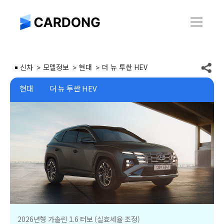
신차
모델정보
현대
더 뉴 투싼 HEV
현대
더 뉴 투싼 HEV
2026년형 가솔린 1.6 터보 (실효세율 조정)