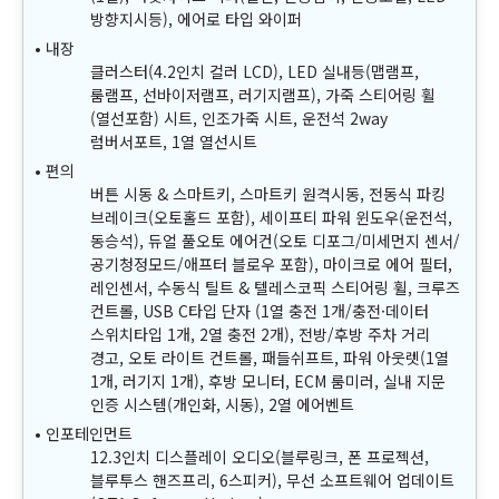
방향지시등), 에어로 타입 와이퍼
내장
클러스터(4.2인치 컬러 LCD), LED 실내등(맵램프,
룸램프, 선바이저램프, 러기지램프), 가죽 스티어링 휠
(열선포함) 시트, 인조가죽 시트, 운전석 2way
럼버서포트, 1열 열선시트
편의
버튼 시동 & 스마트키, 스마트키 원격시동, 전동식 파킹
브레이크(오토홀드 포함), 세이프티 파워 윈도우(운전석,
동승석), 듀얼 풀오토 에어컨(오토 디포그/미세먼지 센서/
공기청정모드/애프터 블로우 포함), 마이크로 에어 필터,
레인센서, 수동식 틸트 & 텔레스코픽 스티어링 휠, 크루즈
컨트롤, USB C타입 단자 (1열 충전 1개/충전·데이터
스위치타입 1개, 2열 충전 2개), 전방/후방 주차 거리
경고, 오토 라이트 컨트롤, 패들쉬프트, 파워 아웃렛(1열
1개, 러기지 1개), 후방 모니터, ECM 룸미러, 실내 지문
인증 시스템(개인화, 시동), 2열 에어벤트
인포테인먼트
12.3인치 디스플레이 오디오(블루링크, 폰 프로젝션,
블루투스 핸즈프리, 6스피커), 무선 소프트웨어 업데이트