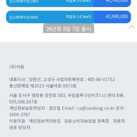
40,760,000
휘발유 14.9
㎞/ℓ
인스퍼레이션 2WD
(세제혜택 적용 전)
42,990,000
휘발유 14.3
㎞/ℓ
인스퍼레이션 AWD
(세제혜택 적용 전)
26년형 8월 7일 출시
(주)카동
대표이사 : 양종선, 고성규
사업자등록번호 : 485-86-01752
통신판매업 제2023-서울마포-0073호
서울 강서구 염창동 양천로 583, 우림블루나인비즈니스센터 B동,
505,506,507호
개인정보보호책임자 : 권승철
Email : cs@cardong.co.kr
문의 :
1600-3767
이용약관
개인정보처리방침
금융소비자보호법 등록증
자동차
금융 담당자