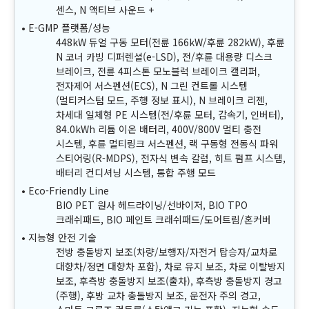
센스, N 액티브 사운드 +
E-GMP 플랫폼/성능
448kW 듀얼 구동 모터(전륜 166kW/후륜 282kW), 후륜
N 코너 카빙 디퍼렌셜(e-LSD), 전/후륜 대용량 디스크
브레이크, 전륜 4피스톤 모노블럭 브레이크 캘리퍼,
전자제어 서스펜션(ECS), N 그린 컨트롤 시스템
(멀티커스텀 모드, 주행 정보 표시), N 브레이크 리젠,
차세대 일체형 PE 시스템(전/후륜 모터, 감속기, 인버터),
84.0kWh 리튬 이온 배터리, 400V/800V 멀티 충전
시스템, 후륜 멀티링크 서스펜션, 랙 구동형 전동식 파워
스티어링(R-MDPS), 전자식 변속 칼럼, 히트 펌프 시스템,
배터리 컨디셔닝 시스템, 통합 주행 모드
Eco-Friendly Line
BIO PET 원사 헤드라이닝/선바이저, BIO TPO
크래쉬패드, BIO 페인트 크래쉬패드/도어트림/혼커버
지능형 안전 기술
전방 충돌방지 보조(차량/보행자/자전거 탑승자/교차로
대향차/정면 대향차 포함), 차로 유지 보조, 차로 이탈방지
보조, 후측방 충돌방지 보조(출차), 후측방 충돌방지 경고
(주행), 후방 교차 충돌방지 보조, 운전자 주의 경고,