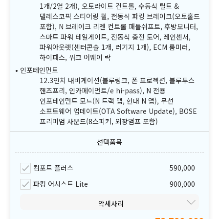
1개/2열 2개), 오토라이트 컨트롤, 수동식 틸트 &
텔레스코픽 스티어링 휠, 전동식 파킹 브레이크(오토홀드
포함), N 브레이크 리젠 컨트롤 패들쉬프트, 후방모니터,
스마트 파워 테일게이트, 전동식 충전 도어, 레인센서,
파워아웃렛(센터콘솔 1개, 러기지 1개), ECM 룸미러,
하이패스, 워크 어웨이 락
인포테인먼트
12.3인치 내비게이션(블루링크, 폰 프로젝션, 블루투스
핸즈프리, 인카페이먼트/e hi-pass), N 전용
인포테인먼트 모드(N 트랙 맵, 현대 N 앱), 무선
소프트웨어 업데이트(OTA Software Update), BOSE
프리미엄 사운드(8스피커, 외장앰프 포함)
컴포트 플러스
590,000
파킹 어시스트 Lite
900,000
악세사리