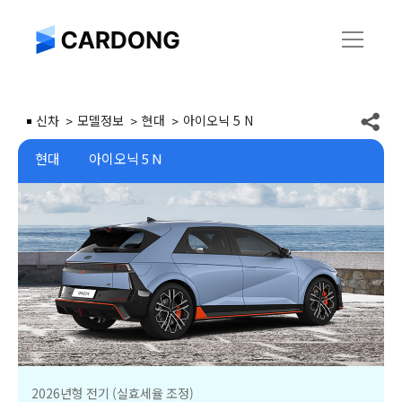
신차
모델정보
현대
아이오닉 5 N
현대
아이오닉 5 N
2026년형 전기 (실효세율 조정)