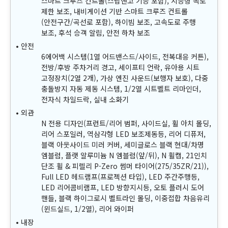
스마트 크루즈 컨트롤(스탑앤고 기능 포함), 지능형 속도
제한 보조, 내비게이션 기반 스마트 크루즈 컨트롤
(안전구간/곡선로 포함), 하이빔 보조, 고속도로 주행
보조, 후석 승객 알림, 안전 하차 보조
안전
6에어백 시스템(1열 어드밴스드/사이드, 전복대응 커튼),
전방/후방 주차거리 경고, 세이프티 언락, 유아용 시트
고정장치(2열 2개), 가상 엔진 사운드(보행자 보호), 다중
충돌방지 자동 제동 시스템, 1/2열 시트벨트 리마인더,
전자식 차일드락, 실내 소화기
외관
N 전용 디자인(프런트/리어 범퍼, 사이드실, 휠 아치 몰딩,
리어 스포일러, 역삼각형 LED 보조제동등, 리어 디퓨저,
블랙 아웃사이드 미러 커버, 세미글로스 블랙 현대/차명
엠블럼, 플랫 알루미늄 N 엠블럼(앞/뒤), N 휠캡, 21인치
단조 휠 & 피렐리 P-Zero 썸머 타이어(275/35ZR/21)),
Full LED 헤드램프(프로젝션 타입), LED 주간주행등,
LED 리어콤비램프, LED 방향지시등, 오토 플러시 도어
핸들, 블랙 하이그로시 벨트라인 몰딩, 이중접합 차음유리
(윈드실드, 1/2열), 리어 와이퍼
내장