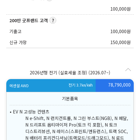
100,000
원
200만 굿프랜드 고객
기출고
100,000
원
신규 가망
150,000
원
2026년형 전기 (실효세율 조정)
(2026.07~)
78,790,000
전기 3.7
㎞/㎾h
에센셜 AWD
EV N 고성능 컨텐츠
N e-Shift, N 런치컨트롤, N 그린 부스트(NGB), N 페달,
N 드리프트 옵티마이저 Pro(토크 킥 포함), N 토크
디스트리뷰션, N 레이스(스프린트/엔듀런스), 트랙 SOC,
N 배터리 프리컨디셔닝(트랙모드/드래그모드), N 로드