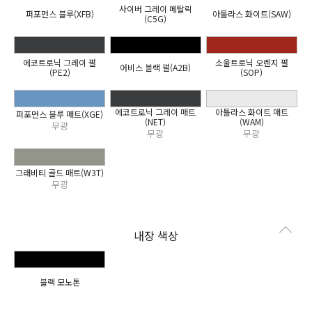
사이버 그레이 메탈릭
퍼포먼스 블루(XFB)
아틀라스 화이트(SAW)
(C5G)
에코트로닉 그레이 펄
소울트로닉 오렌지 펄
어비스 블랙 펄(A2B)
(PE2)
(SOP)
에코트로닉 그레이 매트
아틀라스 화이트 매트
퍼포먼스 블루 매트(XGE)
(NET)
(WAM)
무광
무광
무광
그래비티 골드 매트(W3T)
무광
내장 색상
블랙 모노톤