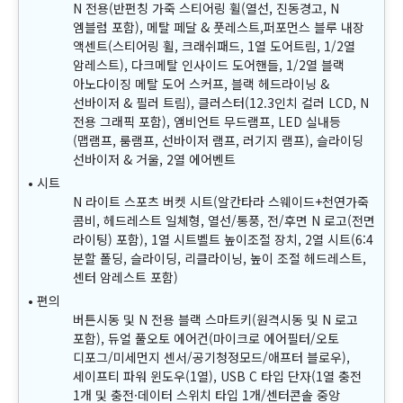
N 전용(반펀칭 가죽 스티어링 휠(열선, 진동경고, N
엠블럼 포함), 메탈 페달 & 풋레스트,퍼포먼스 블루 내장
액센트(스티어링 휠, 크래쉬패드, 1열 도어트림, 1/2열
암레스트), 다크메탈 인사이드 도어핸들, 1/2열 블랙
아노다이징 메탈 도어 스커프, 블랙 헤드라이닝 &
선바이저 & 필러 트림), 클러스터(12.3인치 컬러 LCD, N
전용 그래픽 포함), 앰비언트 무드램프, LED 실내등
(맵램프, 룸램프, 선바이저 램프, 러기지 램프), 슬라이딩
선바이저 & 거울, 2열 에어벤트
시트
N 라이트 스포츠 버켓 시트(알칸타라 스웨이드+천연가죽
콤비, 헤드레스트 일체형, 열선/통풍, 전/후면 N 로고(전면
라이팅) 포함), 1열 시트벨트 높이조절 장치, 2열 시트(6:4
분할 폴딩, 슬라이딩, 리클라이닝, 높이 조절 헤드레스트,
센터 암레스트 포함)
편의
버튼시동 및 N 전용 블랙 스마트키(원격시동 및 N 로고
포함), 듀얼 풀오토 에어컨(마이크로 에어필터/오토
디포그/미세먼지 센서/공기청정모드/애프터 블로우),
세이프티 파워 윈도우(1열), USB C 타입 단자(1열 충전
1개 및 충전·데이터 스위치 타입 1개/센터콘솔 중앙