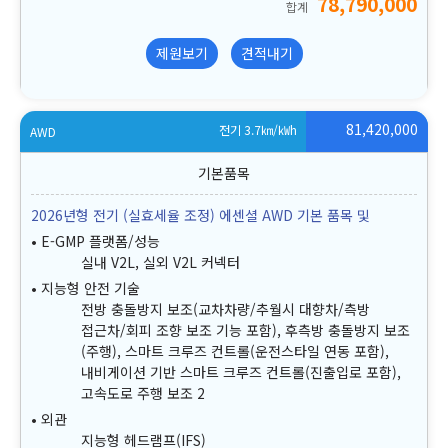
78,790,000
합계
제원보기
견적내기
81,420,000
전기 3.7
㎞/㎾h
AWD
2026년형 전기 (실효세율 조정) 에센셜 AWD 기본 품목 및
E-GMP 플랫폼/성능
실내 V2L, 실외 V2L 커넥터
지능형 안전 기술
전방 충돌방지 보조(교차차량/추월시 대향차/측방
접근차/회피 조향 보조 기능 포함), 후측방 충돌방지 보조
(주행), 스마트 크루즈 컨트롤(운전스타일 연동 포함),
내비게이션 기반 스마트 크루즈 컨트롤(진출입로 포함),
고속도로 주행 보조 2
외관
지능형 헤드램프(IFS)