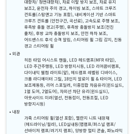
대향차/ 정면대향차), 차로 이탈 방지 보조, 차로 유지
보조2, 운전자 주의 경고, 하이빔 보조, 스마트 크루즈
컨트롤(스탑앤고 기능 포함), 내비게이션 기반 스마트
크루즈 컨트롤 (안전구간, 곡선로), 고속도로 주행 보조,
후측방 충돌 경고(주행), 후측방 충돌방지 보조(전진
출차), 후방 교차 충돌방지 보조, 안전 하차 보조,
어드밴스드 후석 승객 알림, 스티어링 휠 그립 감지, 진동
경고 스티어링 휠
외관
히든 타입 어시스트 핸들, LED 헤드램프(MFR 타입),
LED 주간주행등, LED 방향지시등, LED 리어콤비램프,
다이내믹 웰컴 라이트(앞), 헤드램프 레벨링 디바이스,
크롬 라디에이터 그릴, 18인치 알로이 휠 & 타이어, LED
보조제동등, 리어 스포일러, 이중접합 차음유리(윈드실드,
1열 도어, 2열도어), 자외선 차단 유리(윈드실드),
아웃사이드 미러(열선, 전동접이, 전동조절, LED
방향지시등)
내장
가죽 스티어링 휠(열선 포함), 멜란지 니트 내장재
(헤드라이닝/필라), LED실내등(맵램프/퍼스널 램프/
선바이저 램프/러기지 램프), 양방향 멀티 콘솔, 파노라믹