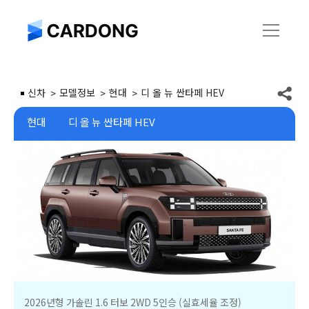
신차
모델정보
현대
디 올 뉴 싼타페 HEV
현대
디 올 뉴 싼타페 HEV
2026년형 가솔린 1.6 터보 2WD 5인승 (실효세율 조정)