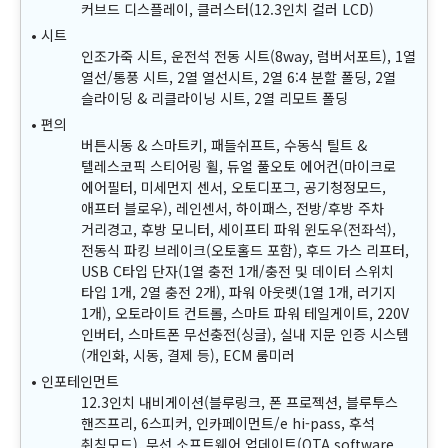
커브드 디스플레이, 클러스터(12.3인치 컬러 LCD)
시트
인조가죽 시트, 운전석 전동 시트(8way, 럼버서포트), 1열
열선/통풍 시트, 2열 열선시트, 2열 6:4 분할 폴딩, 2열
슬라이딩 & 리클라이닝 시트, 2열 리모트 폴딩
편의
버튼시동 & 스마트키, 패들쉬프트, 수동식 틸트 &
텔레스코픽 스티어링 휠, 듀얼 풀오토 에어컨(마이크로
에어필터, 미세먼지 센서, 오토디포그, 공기청정모드,
애프터 블로우), 레인센서, 하이패스, 전방/후방 주차
거리경고, 후방 모니터, 세이프티 파워 윈도우(전좌석),
전동식 파킹 브레이크(오토홀드 포함), 후드 가스 리프터,
USB C타입 단자(1열 충전 1개/충전 및 데이터 스위치
타입 1개, 2열 충전 2개), 파워 아웃렛(1열 1개, 러기지
1개), 오토라이트 컨트롤, 스마트 파워 테일게이트, 220V
인버터, 스마트폰 무선충전(싱글), 실내 지문 인증 시스템
(개인화, 시동, 결제 등), ECM 룸미러
인포테인먼트
12.3인치 내비게이션(블루링크, 폰 프로젝션, 블루투스
핸즈프리, 6스피커, 인카페이먼트/e hi-pass, 후석
취침모드), 무선 소프트웨어 업데이트(OTA software