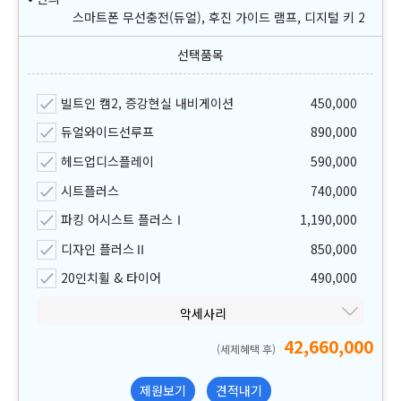
스마트폰 무선충전(듀얼), 후진 가이드 램프, 디지털 키 2
빌트인 캠2, 증강현실 내비게이션
450,000
듀얼와이드선루프
890,000
헤드업디스플레이
590,000
시트플러스
740,000
파킹 어시스트 플러스Ⅰ
1,190,000
디자인 플러스Ⅱ
850,000
20인치휠 & 타이어
490,000
악세사리
42,660,000
(세제혜택 후)
제원보기
견적내기