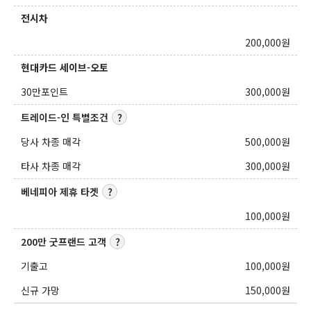
전시차
200,000
원
현대카드 세이브-오토
30만포인트
300,000
원
트레이드-인 특별조건
당사 차종 매각
500,000
원
타사 차종 매각
300,000
원
베네피아 제휴 타겟
100,000
원
200만 굿프랜드 고객
기출고
100,000
원
신규 가망
150,000
원