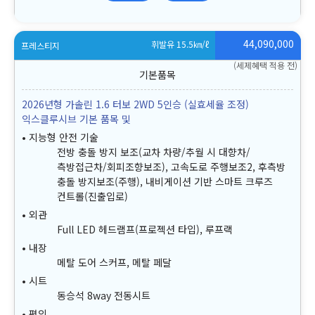
44,090,000
휘발유 15.5
㎞/ℓ
프레스티지
(세제혜택 적용 전)
2026년형 가솔린 1.6 터보 2WD 5인승 (실효세율 조정)
익스클루시브 기본 품목 및
지능형 안전 기술
전방 충돌 방지 보조(교차 차량/추월 시 대향차/
측방접근차/회피조향보조), 고속도로 주행보조2, 후측방
충돌 방지보조(주행), 내비게이션 기반 스마트 크루즈
컨트롤(진출입로)
외관
Full LED 헤드램프(프로젝션 타입), 루프랙
내장
메탈 도어 스커프, 메탈 페달
시트
동승석 8way 전동시트
편의