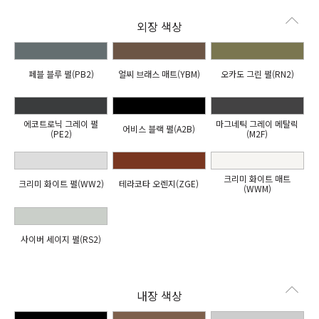
외장 색상
페블 블루 펄(PB2)
얼씨 브래스 매트(YBM)
오카도 그린 펄(RN2)
에코트로닉 그레이 펄
마그네틱 그레이 메탈릭
어비스 블랙 펄(A2B)
(PE2)
(M2F)
크리미 화이트 매트
크리미 화이트 펄(WW2)
테라코타 오렌지(ZGE)
(WWM)
사이버 세이지 펄(RS2)
내장 색상