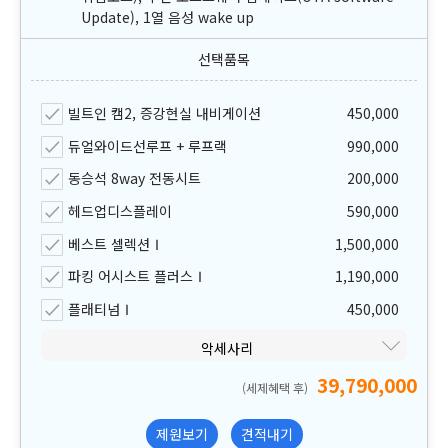
Update), 1열 음성 wake up
빌트인 캠2, 증강현실 내비게이션
450,000
듀얼와이드선루프 + 루프랙
990,000
동승석 8way 전동시트
200,000
헤드업디스플레이
590,000
베스트 셀렉션Ⅰ
1,500,000
파킹 어시스트 플러스Ⅰ
1,190,000
플래티넘Ⅰ
450,000
악세사리
39,790,000
(세제혜택 후)
제원보기
견적내기