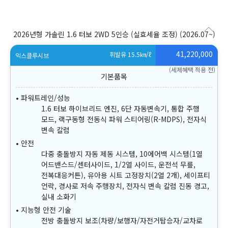
2026년형 가솔린 1.6 터보 2WD 5인승 (실효세율 조정)
(2026.07~)
41,220,000
휘발유 15.5
㎞/ℓ
익스클루시브
(세제혜택 적용 전)
파워트레인/성능
1.6 터보 하이브리드 엔진, 6단 자동변속기, 통합 주행
모드, 랙구동형 전동식 파워 스티어링(R-MDPS), 전자식
변속 칼럼
안전
다중 충돌방지 자동 제동 시스템, 10에어백 시스템(1열
어드밴스드/센터사이드, 1/2열 사이드, 운전석 무릎,
전복대응커튼), 유아용 시트 고정장치(2열 2개), 세이프티
언락, 경사로 저속 주행장치, 전자식 변속 칼럼 진동 경고,
실내 소화기
지능형 안전 기술
전방 충돌방지 보조(차량/보행자/자전거탑승자/교차로