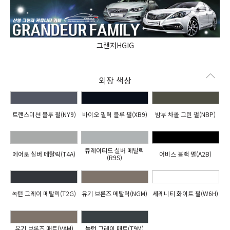
그랜저HGIG
외장 색상
트랜스미션 블루 펄(NY9)
바이오 필릭 블루 펄(XB9)
밤부 차콜 그린 펄(NBP)
큐레이티드 실버 메탈릭
에어로 실버 메탈릭(T4A)
어비스 블랙 펄(A2B)
(R9S)
녹턴 그레이 메탈릭(T2G)
유기 브론즈 메탈릭(NGM)
세레니티 화이트 펄(W6H)
유기 브론즈 매트(VAM)
녹턴 그레이 매트(T9M)