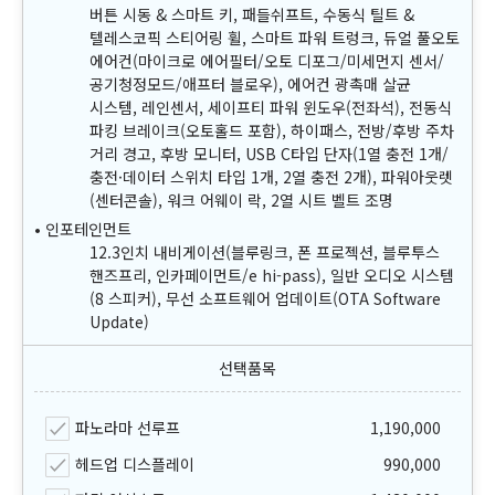
버튼 시동 & 스마트 키, 패들쉬프트, 수동식 틸트 &
텔레스코픽 스티어링 휠, 스마트 파워 트렁크, 듀얼 풀오토
에어컨(마이크로 에어필터/오토 디포그/미세먼지 센서/
공기청정모드/애프터 블로우), 에어컨 광촉매 살균
시스템, 레인센서, 세이프티 파워 윈도우(전좌석), 전동식
파킹 브레이크(오토홀드 포함), 하이패스, 전방/후방 주차
거리 경고, 후방 모니터, USB C타입 단자(1열 충전 1개/
충전·데이터 스위치 타입 1개, 2열 충전 2개), 파워아웃렛
(센터콘솔), 워크 어웨이 락, 2열 시트 벨트 조명
인포테인먼트
12.3인치 내비게이션(블루링크, 폰 프로젝션, 블루투스
핸즈프리, 인카페이먼트/e hi-pass), 일반 오디오 시스템
(8 스피커), 무선 소프트웨어 업데이트(OTA Software
Update)
파노라마 선루프
1,190,000
헤드업 디스플레이
990,000