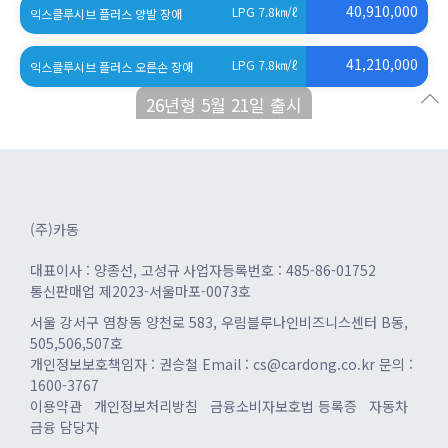
40,910,000
LPG 7.8
㎞/ℓ
익스클루시브 플러스 양발 장애
41,210,000
LPG 7.8
㎞/ℓ
익스클루시브 플러스 오른손 장애
26년형 5월 21일 출시
(주)카동
대표이사 : 양종선, 고성규
사업자등록번호 : 485-86-01752
통신판매업 제2023-서울마포-0073호
서울 강서구 염창동 양천로 583, 우림블루나인비즈니스센터 B동,
505,506,507호
개인정보보호책임자 : 권승철
Email : cs@cardong.co.kr
문의 :
1600-3767
이용약관
개인정보처리방침
금융소비자보호법 등록증
자동차
금융 담당자