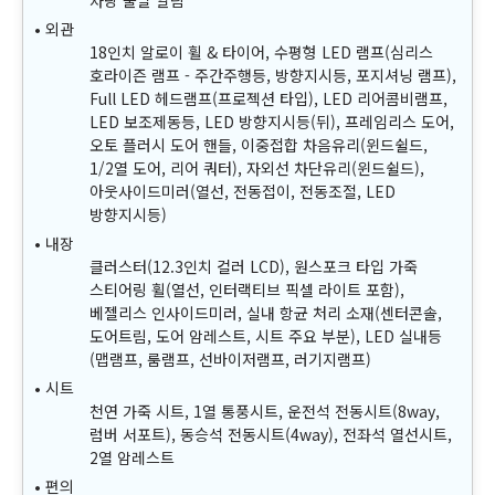
차량 출발 알림
외관
18인치 알로이 휠 & 타이어, 수평형 LED 램프(심리스
호라이즌 램프 - 주간주행등, 방향지시등, 포지셔닝 램프),
Full LED 헤드램프(프로젝션 타입), LED 리어콤비램프,
LED 보조제동등, LED 방향지시등(뒤), 프레임리스 도어,
오토 플러시 도어 핸들, 이중접합 차음유리(윈드쉴드,
1/2열 도어, 리어 쿼터), 자외선 차단유리(윈드쉴드),
아웃사이드미러(열선, 전동접이, 전동조절, LED
방향지시등)
내장
클러스터(12.3인치 컬러 LCD), 원스포크 타입 가죽
스티어링 휠(열선, 인터랙티브 픽셀 라이트 포함),
베젤리스 인사이드미러, 실내 항균 처리 소재(센터콘솔,
도어트림, 도어 암레스트, 시트 주요 부분), LED 실내등
(맵램프, 룸램프, 선바이저램프, 러기지램프)
시트
천연 가죽 시트, 1열 통풍시트, 운전석 전동시트(8way,
럼버 서포트), 동승석 전동시트(4way), 전좌석 열선시트,
2열 암레스트
편의