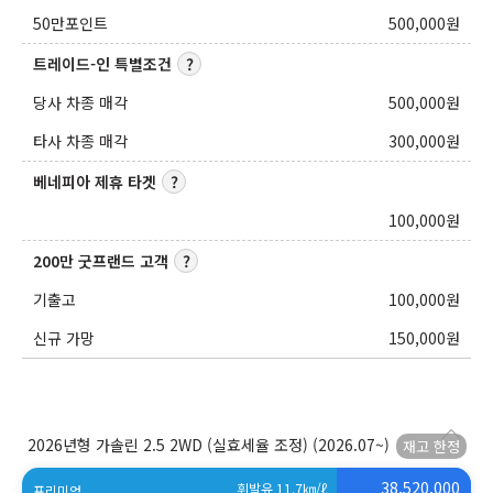
50만포인트
500,000
원
트레이드-인 특별조건
당사 차종 매각
500,000
원
타사 차종 매각
300,000
원
베네피아 제휴 타겟
100,000
원
200만 굿프랜드 고객
기출고
100,000
원
신규 가망
150,000
원
2026년형 가솔린 2.5 2WD (실효세율 조정)
(2026.07~)
38,520,000
휘발유 11.7
㎞/ℓ
프리미엄