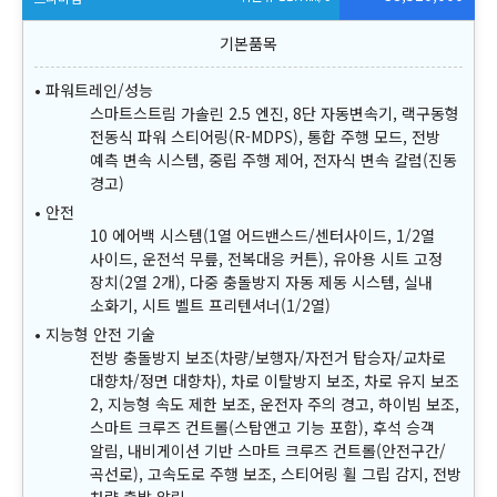
파워트레인/성능
스마트스트림 가솔린 2.5 엔진, 8단 자동변속기, 랙구동형
전동식 파워 스티어링(R-MDPS), 통합 주행 모드, 전방
예측 변속 시스템, 중립 주행 제어, 전자식 변속 칼럼(진동
경고)
안전
10 에어백 시스템(1열 어드밴스드/센터사이드, 1/2열
사이드, 운전석 무릎, 전복대응 커튼), 유아용 시트 고정
장치(2열 2개), 다중 충돌방지 자동 제동 시스템, 실내
소화기, 시트 벨트 프리텐셔너(1/2열)
지능형 안전 기술
전방 충돌방지 보조(차량/보행자/자전거 탑승자/교차로
대향차/정면 대향차), 차로 이탈방지 보조, 차로 유지 보조
2, 지능형 속도 제한 보조, 운전자 주의 경고, 하이빔 보조,
스마트 크루즈 컨트롤(스탑앤고 기능 포함), 후석 승객
알림, 내비게이션 기반 스마트 크루즈 컨트롤(안전구간/
곡선로), 고속도로 주행 보조, 스티어링 휠 그립 감지, 전방