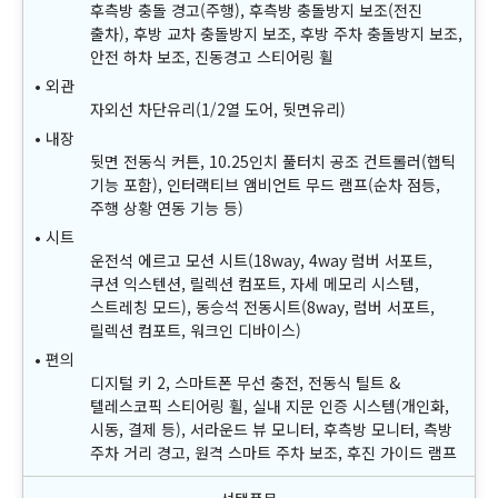
후측방 충돌 경고(주행), 후측방 충돌방지 보조(전진
출차), 후방 교차 충돌방지 보조, 후방 주차 충돌방지 보조,
안전 하차 보조, 진동경고 스티어링 휠
외관
자외선 차단유리(1/2열 도어, 뒷면유리)
내장
뒷면 전동식 커튼, 10.25인치 풀터치 공조 컨트롤러(햅틱
기능 포함), 인터랙티브 앰비언트 무드 램프(순차 점등,
주행 상황 연동 기능 등)
시트
운전석 에르고 모션 시트(18way, 4way 럼버 서포트,
쿠션 익스텐션, 릴렉션 컴포트, 자세 메모리 시스템,
스트레칭 모드), 동승석 전동시트(8way, 럼버 서포트,
릴렉션 컴포트, 워크인 디바이스)
편의
디지털 키 2, 스마트폰 무선 충전, 전동식 틸트 &
텔레스코픽 스티어링 휠, 실내 지문 인증 시스템(개인화,
시동, 결제 등), 서라운드 뷰 모니터, 후측방 모니터, 측방
주차 거리 경고, 원격 스마트 주차 보조, 후진 가이드 램프