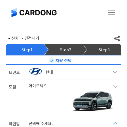
신차
견적내기
Step1
Step2
Step3
차량 선택
현대
브랜드
아이오닉 9
모델
선택해 주세요.
라인업