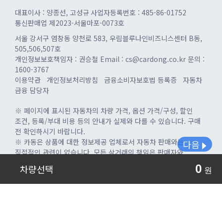
대표이사 : 양종선, 고성규
사업자등록번호 : 485-86-01752
통신판매업 제2023-서울마포-0073호
서울 강서구 염창동 양천로 583, 우림블루나인비즈니스센터 B동,
505,506,507호
개인정보보호책임자 : 권승철
Email : cs@cardong.co.kr
문의 :
1600-3767
이용약관
개인정보처리방침
금융소비자보호법 등록증
자동차
금융 담당자
※ 페이지에 표시된 자동차의 차량 가격, 옵션 가격/구성, 할인
조건, 등록/부대 비용 등의 안내가 실제와 다를 수 있습니다. 구매
전 확인하시기 바랍니다.
※ 카동은 상품에 대한 정보제공 업체로서 자동차 판매와는
다음
직접적인 관련이 없습니다. 모든 상거래의 책임은 판매자와
구매자에게 있으니 상세 내역을 확인 후 계약하시기 바랍니다.
0
차량선택
Copyright© CARDONG Co., Ltd. All Rights Reserved.