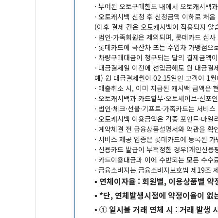
· 부여된 오토구매한도 내에서 오토캐시백과
· 오토캐시백 신청 후 신청금액 이하로 처
(이후 결제 건은 오토캐시백이 적용되지 않습
· 법인·가족회원은 제외되며, 롯데카드 심사
· 롯데카드에 국산차 또는 수입차 가맹점으
· 차량구매대금이 청구되는 달의 결제금액이
· 대금결제일 이전에 선입금해도 원 대금결
예) 원 대금결제월이 02.15일인 고객이 1
· 매출취소 시, 이미 지급된 캐시백 금액은
· 오토캐시백과 카드할부·오토세이브·선포인
· 법인·체크·선불·기프트·가족카드는 서비
· 오토캐시백 이용금액은 각종 포인트·마일
· 계약체결 전 금융상품설명서와 약관을 확
· 서비스 제공 업종은 롯데카드에 등록된 가
· 신용카드 발급이 부적정한 경우(개인신용평
· 카드이용대금과 이에 수반되는 모든 수수
· 금융소비자는 금융소비자보호법 제19조 
▪ 연체이자율 : 회원별, 이용상품별 약정
▪ *단, 연체발생시점에 약정이율이 없
▪ ① 일시불 거래 연체 시 : 거래 발