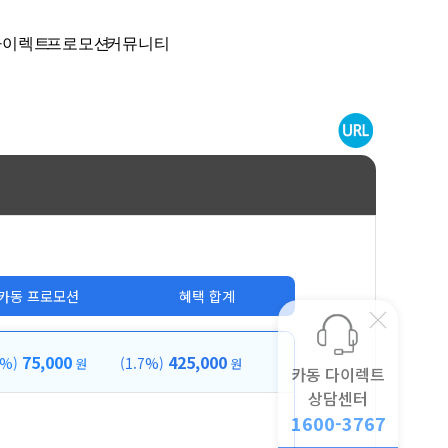
다이렉트
프로모션
커뮤니티
카동 프로모션
혜택 합계
75,000
425,000
3%)
(1.7%)
원
원
카동 다이렉트
상담센터
1600-3767