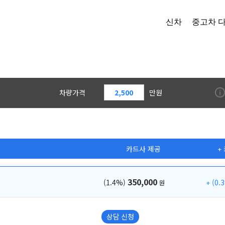
신차
중고차
차량가격
만원
카드사 제공
350,000
(1.4%)
(0.
원
상담 신청