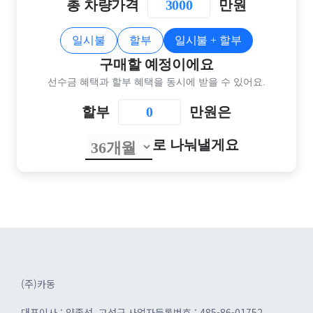
총 차량가격
만원
일시불
할부
일시불 + 할부
구매할 예정이에요
선수금 혜택과 할부 혜택을 동시에 받을 수 있어요.
할부
만원은
로 나눠낼게요
(주)카동
대표이사 : 양종선, 고성규
사업자등록번호 : 485-86-01752